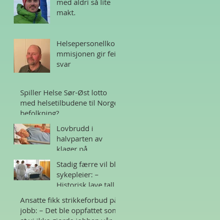
med aldri så lite
makt.
Helsepersonellko
mmisjonen gir feil
svar
Spiller Helse Sør-Øst lotto
med helsetilbudene til Norges
befolkning?
Lovbrudd i
halvparten av
klager på
sykehjem i Norge
Stadig færre vil bli
sykepleier: –
Historisk lave tall
Ansatte fikk strikkeforbud på
jobb: – Det ble oppfattet som