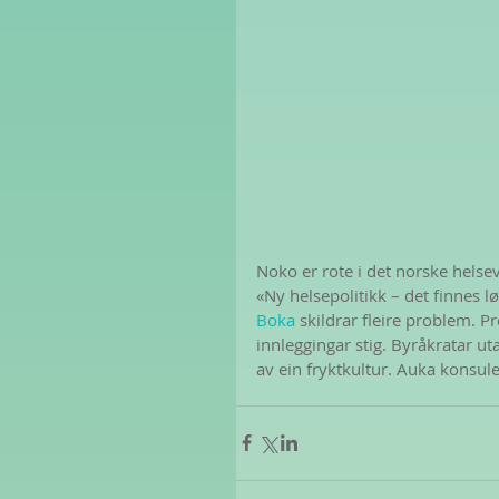
Noko er rote i det norske helsev
«Ny helsepolitikk – det finnes l
Boka
 skildrar fleire problem. Pre
innleggingar stig. Byråkratar u
av ein fryktkultur. Auka konsule