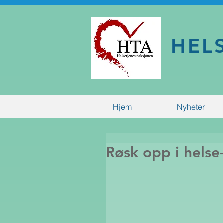
HEL
Hjem
Nyheter
Røsk opp i helse