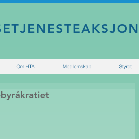
SETJENESTEAKSJO
Om HTA
Medlemskap
Styret
-byråkratiet