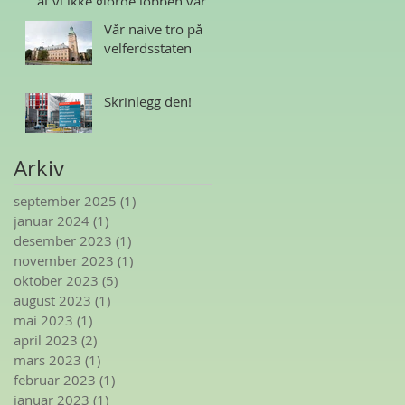
at vi ikke gjorde jobben vår
Vår naive tro på
velferdsstaten
Skrinlegg den!
Arkiv
september 2025
(1)
1 innlegg
januar 2024
(1)
1 innlegg
desember 2023
(1)
1 innlegg
november 2023
(1)
1 innlegg
oktober 2023
(5)
5 innlegg
august 2023
(1)
1 innlegg
mai 2023
(1)
1 innlegg
april 2023
(2)
2 innlegg
mars 2023
(1)
1 innlegg
februar 2023
(1)
1 innlegg
januar 2023
(1)
1 innlegg