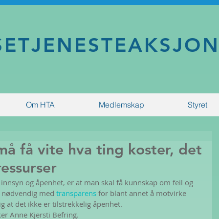
SETJENESTEAKSJO
Om HTA
Medlemskap
Styret
 må få vite hva ting koster, det
ressurser
 innsyn og åpenhet, er at man skal få kunnskap om feil og 
r nødvendig med 
transparens 
for blant annet å motvirke 
g at det ikke er tilstrekkelig åpenhet.
ker Anne Kjersti Befring.