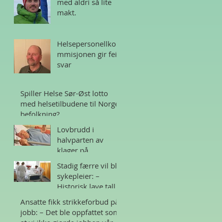
med aldri så lite
makt.
Helsepersonellko
mmisjonen gir feil
svar
Spiller Helse Sør-Øst lotto
med helsetilbudene til Norges
befolkning?
Lovbrudd i
halvparten av
klager på
sykehjem i Norge
Stadig færre vil bli
sykepleier: –
Historisk lave tall
Ansatte fikk strikkeforbud på
jobb: – Det ble oppfattet som