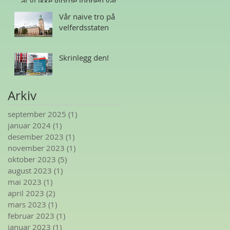
at vi ikke gjorde jobben vår
Vår naive tro på
velferdsstaten
Skrinlegg den!
Arkiv
september 2025
(1)
1 innlegg
januar 2024
(1)
1 innlegg
desember 2023
(1)
1 innlegg
november 2023
(1)
1 innlegg
oktober 2023
(5)
5 innlegg
august 2023
(1)
1 innlegg
mai 2023
(1)
1 innlegg
april 2023
(2)
2 innlegg
mars 2023
(1)
1 innlegg
februar 2023
(1)
1 innlegg
januar 2023
(1)
1 innlegg