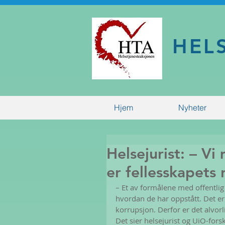
HEL
Hjem
Nyheter
Helsejurist: – Vi
er fellesskapets 
– Et av formålene med offentlig
hvordan de har oppstått. Det e
korrupsjon. Derfor er det alvorli
Det sier helsejurist og UiO-fors