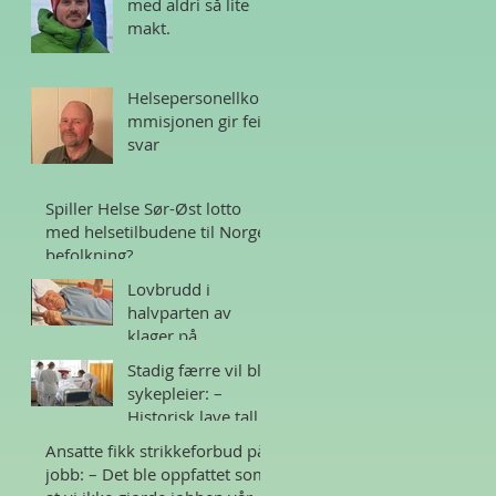
med aldri så lite
makt.
Helsepersonellko
mmisjonen gir feil
svar
Spiller Helse Sør-Øst lotto
med helsetilbudene til Norges
befolkning?
Lovbrudd i
halvparten av
klager på
sykehjem i Norge
Stadig færre vil bli
sykepleier: –
Historisk lave tall
Ansatte fikk strikkeforbud på
jobb: – Det ble oppfattet som