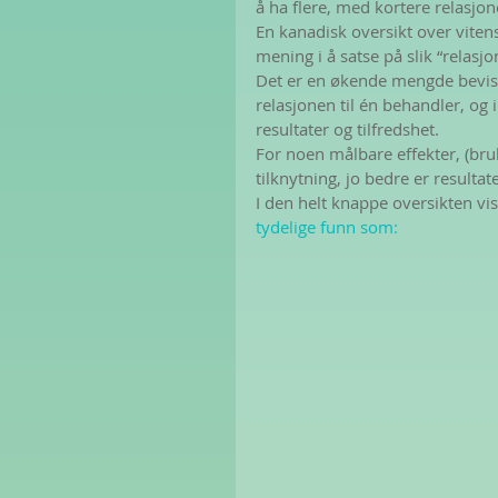
å ha flere, med kortere relasjon
En kanadisk oversikt over viten
mening i å satse på slik “relasjo
Det er en økende mengde bevis 
relasjonen til én behandler, og
resultater og tilfredshet.
For noen målbare effekter, (bruk
tilknytning, jo bedre er resultat
I den helt knappe oversikten vise
tydelige funn som: