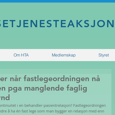
SETJENESTEAKSJO
Om HTA
Medlemskap
Styret
per når fastlegeordningen nå
n pga manglende faglig
ynd
kontinuitet i en behandler-pasientrelasjon? Fastlegeordningen 
 bedre å ha én fast lege som man bygger en relasjon med enn 