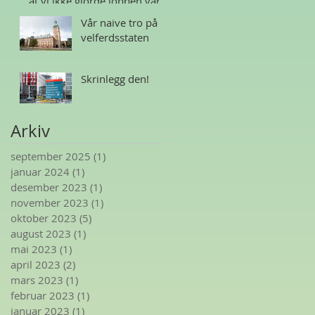
at vi ikke gjorde jobben vår
Vår naive tro på
velferdsstaten
Skrinlegg den!
Arkiv
september 2025
(1)
1 innlegg
januar 2024
(1)
1 innlegg
desember 2023
(1)
1 innlegg
november 2023
(1)
1 innlegg
oktober 2023
(5)
5 innlegg
august 2023
(1)
1 innlegg
mai 2023
(1)
1 innlegg
april 2023
(2)
2 innlegg
mars 2023
(1)
1 innlegg
februar 2023
(1)
1 innlegg
januar 2023
(1)
1 innlegg