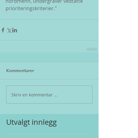
nordmenn, undergraver vedtatte 
prioriteringskriterier."
Kommentarer
Skriv en kommentar …
Utvalgt innlegg