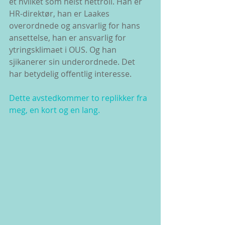
et hvilket som helst nettroll. Han er 
HR-direktør, han er Laakes 
overordnede og ansvarlig for hans 
ansettelse, han er ansvarlig for 
ytringsklimaet i OUS. Og han 
sjikanerer sin underordnede. Det 
har betydelig offentlig interesse.
Dette avstedkommer to replikker fra 
meg, en kort og en lang.