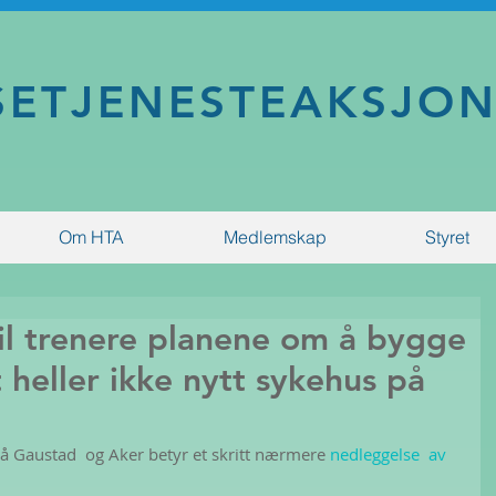
SETJENESTEAKSJO
Om HTA
Medlemskap
Styret
vil trenere planene om å bygge
 heller ikke nytt sykehus på
på Gaustad  og Aker betyr et skritt nærmere 
nedleggelse  av 