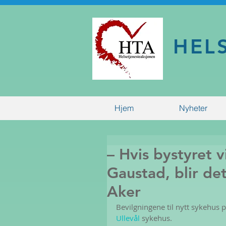
HEL
Hjem
Nyheter
– Hvis bystyret 
Gaustad, blir det
Aker
Bevilgningene til nytt sykehus 
Ullevål 
sykehus.