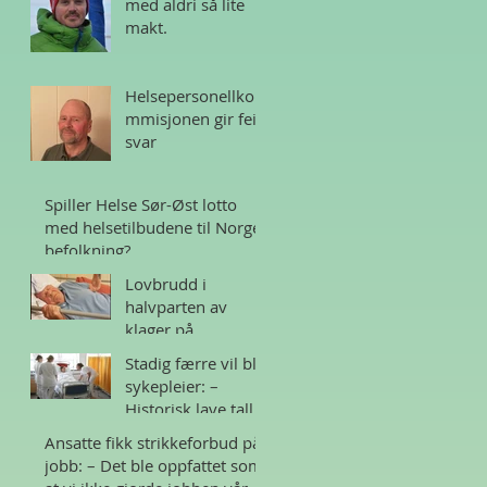
med aldri så lite
makt.
Helsepersonellko
mmisjonen gir feil
svar
Spiller Helse Sør-Øst lotto
med helsetilbudene til Norges
befolkning?
Lovbrudd i
halvparten av
klager på
sykehjem i Norge
Stadig færre vil bli
sykepleier: –
Historisk lave tall
Ansatte fikk strikkeforbud på
jobb: – Det ble oppfattet som