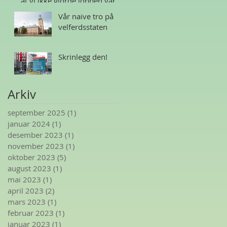
at vi ikke gjorde jobben vår
Vår naive tro på
velferdsstaten
Skrinlegg den!
Arkiv
september 2025
(1)
1 innlegg
januar 2024
(1)
1 innlegg
desember 2023
(1)
1 innlegg
november 2023
(1)
1 innlegg
oktober 2023
(5)
5 innlegg
august 2023
(1)
1 innlegg
mai 2023
(1)
1 innlegg
april 2023
(2)
2 innlegg
mars 2023
(1)
1 innlegg
februar 2023
(1)
1 innlegg
januar 2023
(1)
1 innlegg