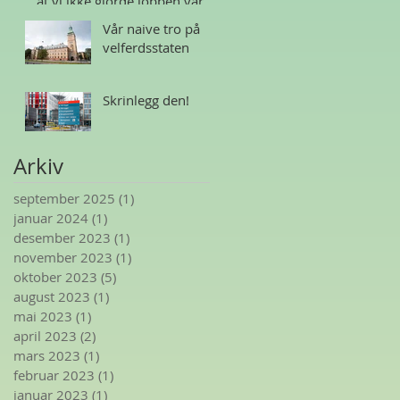
at vi ikke gjorde jobben vår
Vår naive tro på
velferdsstaten
Skrinlegg den!
Arkiv
september 2025
(1)
1 innlegg
januar 2024
(1)
1 innlegg
desember 2023
(1)
1 innlegg
november 2023
(1)
1 innlegg
oktober 2023
(5)
5 innlegg
august 2023
(1)
1 innlegg
mai 2023
(1)
1 innlegg
april 2023
(2)
2 innlegg
mars 2023
(1)
1 innlegg
februar 2023
(1)
1 innlegg
januar 2023
(1)
1 innlegg