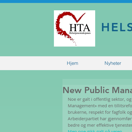
HEL
Hjem
Nyheter
New Public Man
Noe er galt i offentlig sektor, 
Management» med en tillitsrefor
brukerne, respekt for fagfolk og
Arbeiderpartiet har gjennomfør
bedre og mer effektive tjeneste
Men noe gikk galt på veien.