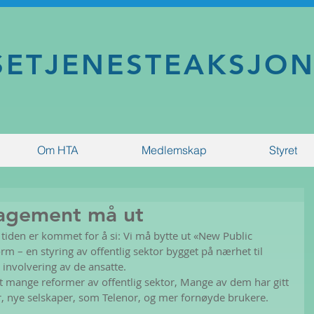
SETJENESTEAKSJO
Om HTA
Medlemskap
Styret
agement må ut
og tiden er kommet for å si: Vi må bytte ut «New Public 
m – en styring av offentlig sektor bygget på nærhet til 
 involvering av de ansatte.
t mange reformer av offentlig sektor, Mange av dem har gitt 
r, nye selskaper, som Telenor, og mer fornøyde brukere. 