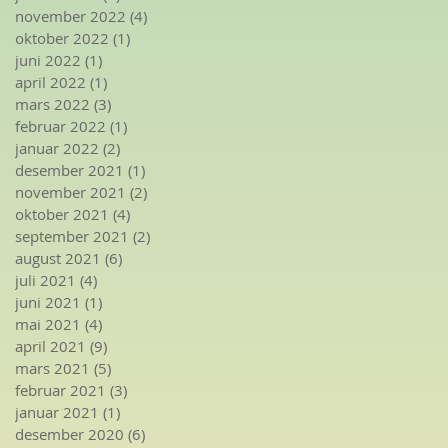
november 2022
(4)
4 innlegg
oktober 2022
(1)
1 innlegg
juni 2022
(1)
1 innlegg
april 2022
(1)
1 innlegg
mars 2022
(3)
3 innlegg
februar 2022
(1)
1 innlegg
januar 2022
(2)
2 innlegg
desember 2021
(1)
1 innlegg
november 2021
(2)
2 innlegg
oktober 2021
(4)
4 innlegg
september 2021
(2)
2 innlegg
august 2021
(6)
6 innlegg
juli 2021
(4)
4 innlegg
juni 2021
(1)
1 innlegg
mai 2021
(4)
4 innlegg
april 2021
(9)
9 innlegg
mars 2021
(5)
5 innlegg
februar 2021
(3)
3 innlegg
januar 2021
(1)
1 innlegg
desember 2020
(6)
6 innlegg