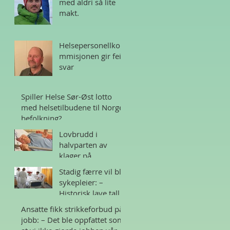
med aldri så lite
makt.
Helsepersonellko
mmisjonen gir feil
svar
Spiller Helse Sør-Øst lotto
med helsetilbudene til Norges
befolkning?
Lovbrudd i
halvparten av
klager på
sykehjem i Norge
Stadig færre vil bli
sykepleier: –
Historisk lave tall
Ansatte fikk strikkeforbud på
jobb: – Det ble oppfattet som