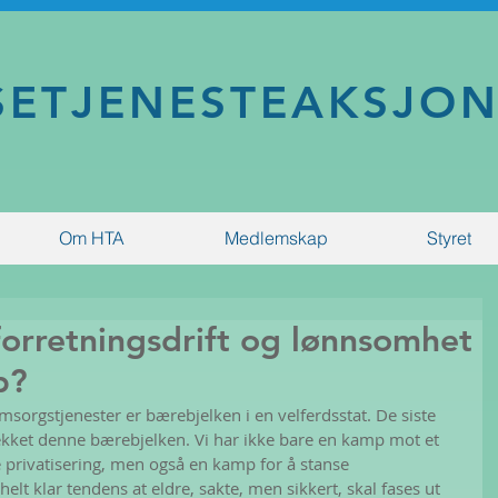
SETJENESTEAKSJO
Om HTA
Medlemskap
Styret
forretningsdrift og lønnsomhet
p?
omsorgstjenester er bærebjelken i en velferdsstat. De siste 
ekket denne bærebjelken. Vi har ikke bare en kamp mot et 
 privatisering, men også en kamp for å stanse 
elt klar tendens at eldre, sakte, men sikkert, skal fases ut 