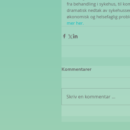
fra behandling i sykehus, til ko
dramatisk nedtak av sykehusseng
økonomisk og helsefaglig problem
mer her.
Kommentarer
Skriv en kommentar …