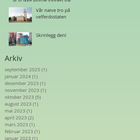
at vi ikke gjorde jobben vår
Vår naive tro på
velferdsstaten
Skrinlegg den!
Arkiv
september 2025
(1)
1 innlegg
januar 2024
(1)
1 innlegg
desember 2023
(1)
1 innlegg
november 2023
(1)
1 innlegg
oktober 2023
(5)
5 innlegg
august 2023
(1)
1 innlegg
mai 2023
(1)
1 innlegg
april 2023
(2)
2 innlegg
mars 2023
(1)
1 innlegg
februar 2023
(1)
1 innlegg
januar 2023
(1)
1 innlegg