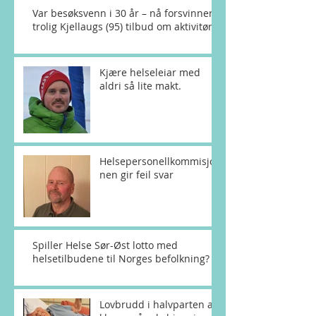
Var besøksvenn i 30 år – nå forsvinner
trolig Kjellaugs (95) tilbud om aktivitør
Kjære helseleiar med
aldri så lite makt.
Helsepersonellkommisjo
nen gir feil svar
Spiller Helse Sør-Øst lotto med
helsetilbudene til Norges befolkning?
Lovbrudd i halvparten av