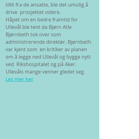
tillit fra de ansatte, ble det umulig å 
drive  prosjektet videre.
Håpet om en bedre framtid for 
Ullevål ble tent da Bjørn Atle  
Bjørnbeth tok over som 
administrerende direktør. Bjørnbeth 
var kjent som  en kritiker av planen 
om å legge ned Ullevål og bygge nytt 
ved  Rikshospitalet og på Aker. 
Ullevåls mange venner gledet seg. 
Les mer her