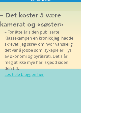
– Det koster å være
kamerat og «søster»
– For åtte år siden publiserte 
Klassekampen en kronikk jeg  hadde 
skrevet. Jeg skrev om hvor vanskelig 
det var å jobbe som  sykepleier i lys 
av økonomi og byråkrati. Det slår 
meg at ikke mye har  skjedd siden 
den tid. 
Les hele bloggen her