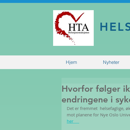
HEL
Hjem
Nyheter
Hvorfor følger i
endringene i syk
Det er fremmet  helsefaglige, ø
mot planene for Nye Oslo Unive
her     