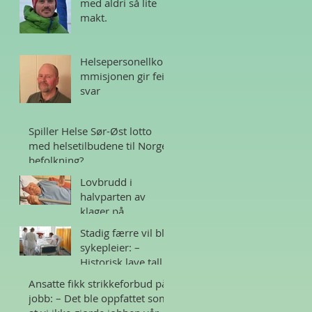
med aldri så lite
makt.
Helsepersonellko
mmisjonen gir feil
svar
Spiller Helse Sør-Øst lotto
med helsetilbudene til Norges
befolkning?
Lovbrudd i
halvparten av
klager på
sykehjem i Norge
Stadig færre vil bli
sykepleier: –
Historisk lave tall
Ansatte fikk strikkeforbud på
jobb: – Det ble oppfattet som