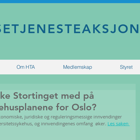
SETJENESTEAKSJO
Om HTA
Medlemskap
Styret
kke Stortinget med på
ehusplanene for Oslo?
konomiske, juridiske og reguleringsmessige innvendinger  
rsitetssykehus, og innvendingenes omfang  øker. 
Les saken 