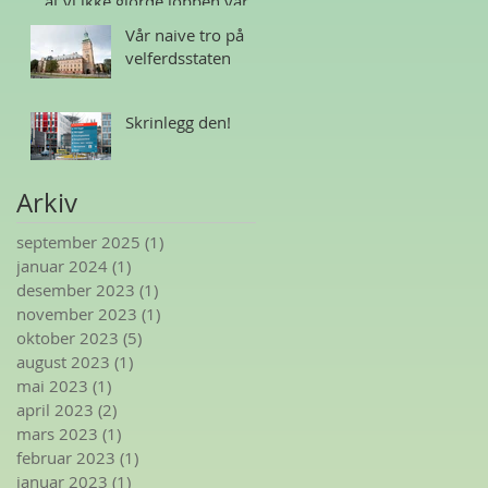
at vi ikke gjorde jobben vår
Vår naive tro på
velferdsstaten
Skrinlegg den!
Arkiv
september 2025
(1)
1 innlegg
januar 2024
(1)
1 innlegg
desember 2023
(1)
1 innlegg
november 2023
(1)
1 innlegg
oktober 2023
(5)
5 innlegg
august 2023
(1)
1 innlegg
mai 2023
(1)
1 innlegg
april 2023
(2)
2 innlegg
mars 2023
(1)
1 innlegg
februar 2023
(1)
1 innlegg
januar 2023
(1)
1 innlegg