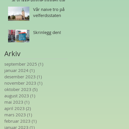
at vi ikke gjorde jobben vår
Vår naive tro på
velferdsstaten
Skrinlegg den!
Arkiv
september 2025
(1)
1 innlegg
januar 2024
(1)
1 innlegg
desember 2023
(1)
1 innlegg
november 2023
(1)
1 innlegg
oktober 2023
(5)
5 innlegg
august 2023
(1)
1 innlegg
mai 2023
(1)
1 innlegg
april 2023
(2)
2 innlegg
mars 2023
(1)
1 innlegg
februar 2023
(1)
1 innlegg
januar 2023
(1)
1 innlegg