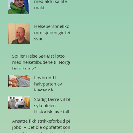
med aldri så lite
makt.
Helsepersonellko
mmisjonen gir feil
svar
Spiller Helse Sør-Øst lotto
med helsetilbudene til Norges
befolkning?
Lovbrudd i
halvparten av
klager på
sykehjem i Norge
Stadig færre vil bli
sykepleier: –
Historisk lave tall
Ansatte fikk strikkeforbud på
jobb: – Det ble oppfattet som