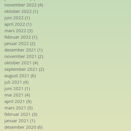
november 2022
(4)
4 innlegg
oktober 2022
(1)
1 innlegg
juni 2022
(1)
1 innlegg
april 2022
(1)
1 innlegg
mars 2022
(3)
3 innlegg
februar 2022
(1)
1 innlegg
januar 2022
(2)
2 innlegg
desember 2021
(1)
1 innlegg
november 2021
(2)
2 innlegg
oktober 2021
(4)
4 innlegg
september 2021
(2)
2 innlegg
august 2021
(6)
6 innlegg
juli 2021
(4)
4 innlegg
juni 2021
(1)
1 innlegg
mai 2021
(4)
4 innlegg
april 2021
(9)
9 innlegg
mars 2021
(5)
5 innlegg
februar 2021
(3)
3 innlegg
januar 2021
(1)
1 innlegg
desember 2020
(6)
6 innlegg