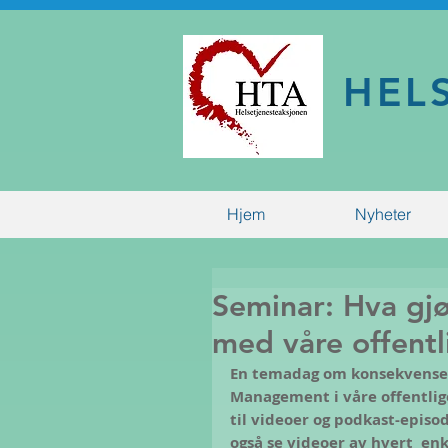
HEL
Hjem
Nyheter
Seminar: Hva gj
med våre offentl
En temadag om konsekvenser 
Management i våre offentlige
til videoer og podkast-episo
også se videoer av hvert  enk