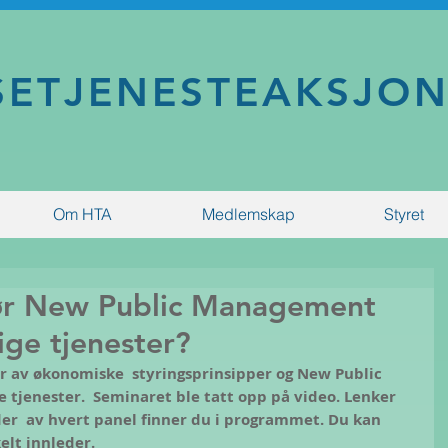
SETJENESTEAKSJO
Om HTA
Medlemskap
Styret
ør New Public Management
ige tjenester?
av økonomiske  styringsprinsipper og New Public 
 tjenester.  Seminaret ble tatt opp på video. Lenker 
der  av hvert panel finner du i programmet. Du kan 
elt innleder.