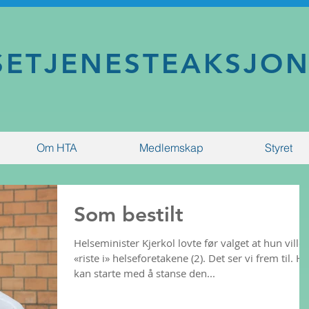
SETJENESTEAKSJO
Om HTA
Medlemskap
Styret
Som bestilt
Helseminister Kjerkol lovte før valget at hun ville
«riste i» helseforetakene (2). Det ser vi frem til. Hun
kan starte med å stanse den...