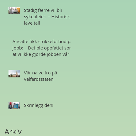
Stadig færre vil bli
sykepleier: – Historisk
lave tall
Ansatte fikk strikkeforbud på
jobb: – Det ble oppfattet som
at vi ikke gjorde jobben vår
Vår naive tro på
velferdsstaten
Skrinlegg den!
Arkiv