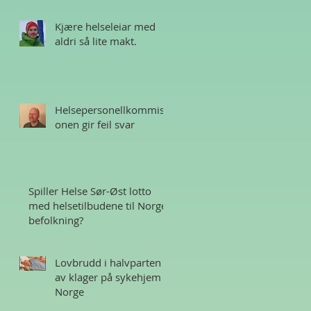
Kjære helseleiar med
aldri så lite makt.
Helsepersonellkommisj
onen gir feil svar
Spiller Helse Sør-Øst lotto
med helsetilbudene til Norges
befolkning?
Lovbrudd i halvparten
av klager på sykehjem i
Norge