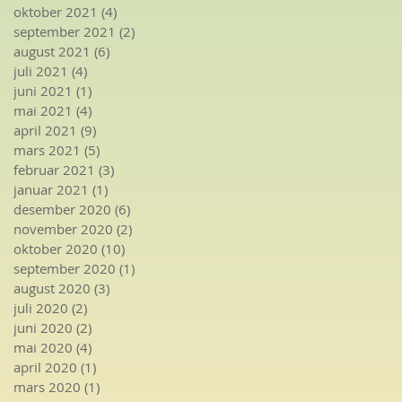
oktober 2021
(4)
4 innlegg
september 2021
(2)
2 innlegg
august 2021
(6)
6 innlegg
juli 2021
(4)
4 innlegg
juni 2021
(1)
1 innlegg
mai 2021
(4)
4 innlegg
april 2021
(9)
9 innlegg
mars 2021
(5)
5 innlegg
februar 2021
(3)
3 innlegg
januar 2021
(1)
1 innlegg
desember 2020
(6)
6 innlegg
november 2020
(2)
2 innlegg
oktober 2020
(10)
10 innlegg
september 2020
(1)
1 innlegg
august 2020
(3)
3 innlegg
juli 2020
(2)
2 innlegg
juni 2020
(2)
2 innlegg
mai 2020
(4)
4 innlegg
april 2020
(1)
1 innlegg
mars 2020
(1)
1 innlegg