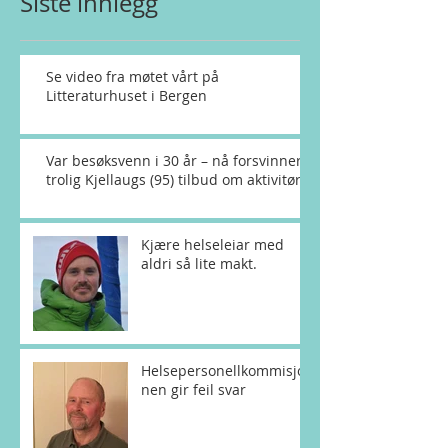
Siste innlegg
Se video fra møtet vårt på
Litteraturhuset i Bergen
Var besøksvenn i 30 år – nå forsvinner
trolig Kjellaugs (95) tilbud om aktivitør
Kjære helseleiar med
aldri så lite makt.
Helsepersonellkommisjo
nen gir feil svar