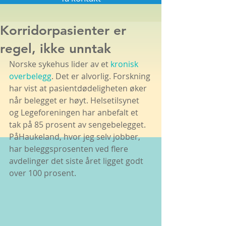
Korridorpasienter er
regel, ikke unntak
Norske sykehus lider av et 
kronisk 
overbelegg
. Det er alvorlig. Forskning 
har vist at pasientdødeligheten øker 
når belegget er høyt. Helsetilsynet 
og Legeforeningen har anbefalt et 
tak på 85 prosent av sengebelegget. 
PåHaukeland, hvor jeg selv jobber, 
har beleggsprosenten ved flere 
avdelinger det siste året ligget godt 
over 100 prosent.