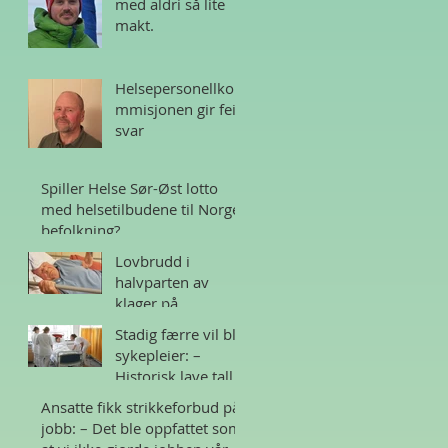
med aldri så lite
makt.
Helsepersonellko
mmisjonen gir feil
svar
Spiller Helse Sør-Øst lotto
med helsetilbudene til Norges
befolkning?
Lovbrudd i
halvparten av
klager på
sykehjem i Norge
Stadig færre vil bli
sykepleier: –
Historisk lave tall
Ansatte fikk strikkeforbud på
jobb: – Det ble oppfattet som