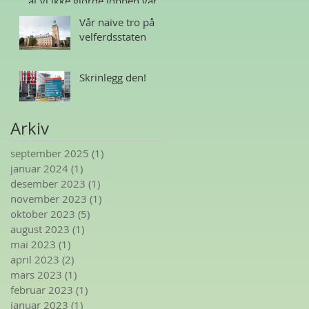
at vi ikke gjorde jobben vår
Vår naive tro på
velferdsstaten
Skrinlegg den!
Arkiv
september 2025
(1)
1 innlegg
januar 2024
(1)
1 innlegg
desember 2023
(1)
1 innlegg
november 2023
(1)
1 innlegg
oktober 2023
(5)
5 innlegg
august 2023
(1)
1 innlegg
mai 2023
(1)
1 innlegg
april 2023
(2)
2 innlegg
mars 2023
(1)
1 innlegg
februar 2023
(1)
1 innlegg
januar 2023
(1)
1 innlegg