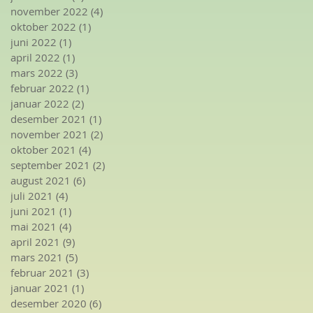
november 2022
(4)
4 innlegg
oktober 2022
(1)
1 innlegg
juni 2022
(1)
1 innlegg
april 2022
(1)
1 innlegg
mars 2022
(3)
3 innlegg
februar 2022
(1)
1 innlegg
januar 2022
(2)
2 innlegg
desember 2021
(1)
1 innlegg
november 2021
(2)
2 innlegg
oktober 2021
(4)
4 innlegg
september 2021
(2)
2 innlegg
august 2021
(6)
6 innlegg
juli 2021
(4)
4 innlegg
juni 2021
(1)
1 innlegg
mai 2021
(4)
4 innlegg
april 2021
(9)
9 innlegg
mars 2021
(5)
5 innlegg
februar 2021
(3)
3 innlegg
januar 2021
(1)
1 innlegg
desember 2020
(6)
6 innlegg