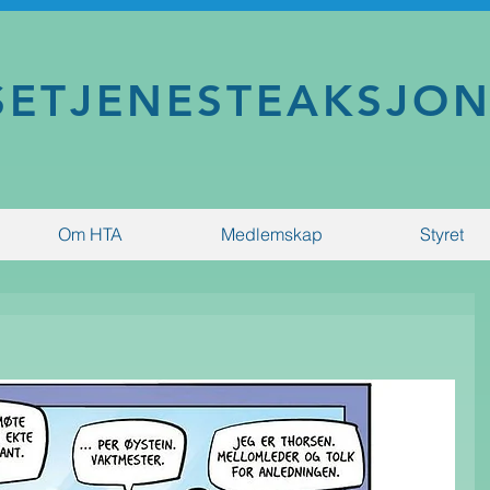
SETJENESTEAKSJO
Om HTA
Medlemskap
Styret