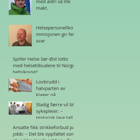
med aldri så lite
makt.
Helsepersonellko
mmisjonen gir feil
svar
Spiller Helse Sør-Øst lotto
med helsetilbudene til Norges
befolkning?
Lovbrudd i
halvparten av
klager på
sykehjem i Norge
Stadig færre vil bli
sykepleier: –
Historisk lave tall
Ansatte fikk strikkeforbud på
jobb: – Det ble oppfattet som