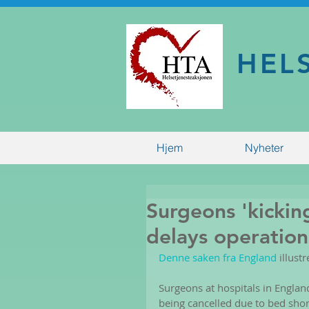
HEL
Hjem
Nyheter
Surgeons 'kickin
delays operation
Denne saken fra England
 illus
Surgeons at hospitals in England
being cancelled due to bed shor