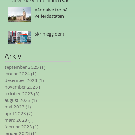
at vi ikke gjorde jobben vår
Vår naive tro på
velferdsstaten
Skrinlegg den!
Arkiv
september 2025
(1)
1 innlegg
januar 2024
(1)
1 innlegg
desember 2023
(1)
1 innlegg
november 2023
(1)
1 innlegg
oktober 2023
(5)
5 innlegg
august 2023
(1)
1 innlegg
mai 2023
(1)
1 innlegg
april 2023
(2)
2 innlegg
mars 2023
(1)
1 innlegg
februar 2023
(1)
1 innlegg
januar 2023
(1)
1 innlegg