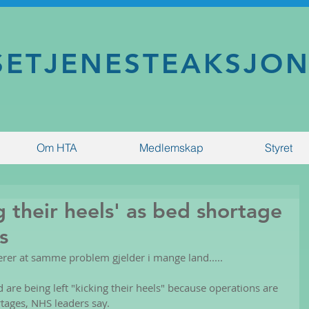
SETJENESTEAKSJO
Om HTA
Medlemskap
Styret
g their heels' as bed shortage
s
trerer at samme problem gjelder i mange land.....
 are being left "kicking their heels" because operations are 
tages, NHS leaders say.