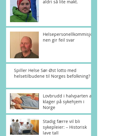
aldri så lite makt.
Helsepersonellkommisjo
nen gir feil svar
Spiller Helse Sør-Øst lotto med
helsetilbudene til Norges befolkning?
Lovbrudd i halvparten av
klager på sykehjem i
Norge
Stadig færre vil bli
sykepleier: – Historisk
lave tall