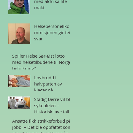
med aldri så lite
makt.
Helsepersonellko
mmisjonen gir feil
svar
Spiller Helse Sør-Øst lotto
med helsetilbudene til Norges
befolkning?
Lovbrudd i
halvparten av
klager på
sykehjem i Norge
Stadig færre vil bli
sykepleier: –
Historisk lave tall
Ansatte fikk strikkeforbud på
jobb: – Det ble oppfattet som