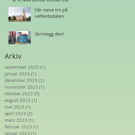
at vi ikke gjorde jobben vår
Vår naive tro på
velferdsstaten
Skrinlegg den!
Arkiv
september 2025
(1)
1 innlegg
januar 2024
(1)
1 innlegg
desember 2023
(1)
1 innlegg
november 2023
(1)
1 innlegg
oktober 2023
(5)
5 innlegg
august 2023
(1)
1 innlegg
mai 2023
(1)
1 innlegg
april 2023
(2)
2 innlegg
mars 2023
(1)
1 innlegg
februar 2023
(1)
1 innlegg
januar 2023
(1)
1 innlegg