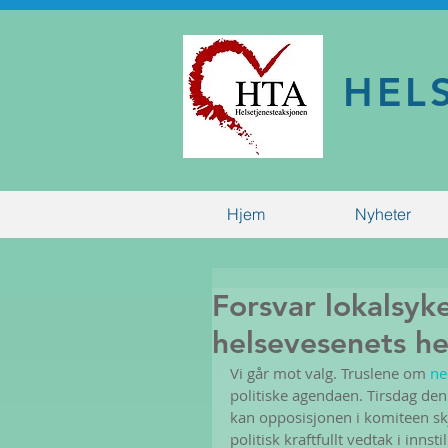
HEL
Hjem
Nyheter
Forsvar lokalsyk
helsevesenets h
Vi går mot valg. Truslene om 
ne
politiske agendaen. Tirsdag de
kan opposisjonen i komiteen sk
politisk kraftfullt vedtak i inns