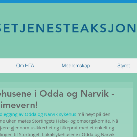
SETJENESTEAKSJO
Om HTA
Medlemskap
Styret
ehusene i Odda og Narvik -
eimevern!
dlegging av Odda og Narvik sykehus
 må høyt på den 
nne uken møtes Stortingets Helse- og omsorgskomite. Nå 
jære gjennom usikkerhet og tåkeprat med et enkelt og 
tillingen til Stortinget: Lokalsykehusene i Odda og Narvik 