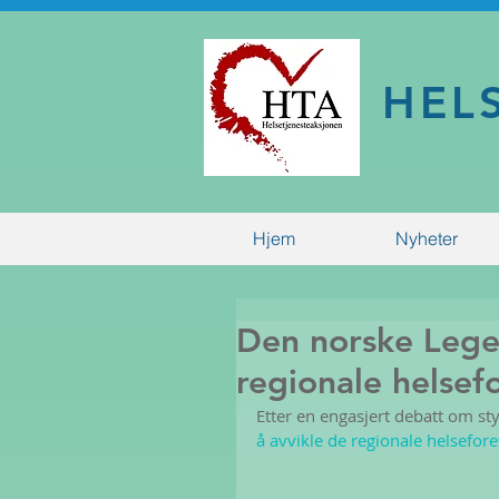
HEL
Hjem
Nyheter
Den norske Legef
regionale helsef
Etter en engasjert debatt om st
å avvikle de regionale helsefor