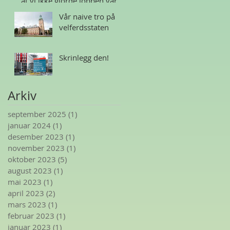
at vi ikke gjorde jobben vår
Vår naive tro på
velferdsstaten
Skrinlegg den!
Arkiv
september 2025
(1)
1 innlegg
januar 2024
(1)
1 innlegg
desember 2023
(1)
1 innlegg
november 2023
(1)
1 innlegg
oktober 2023
(5)
5 innlegg
august 2023
(1)
1 innlegg
mai 2023
(1)
1 innlegg
april 2023
(2)
2 innlegg
mars 2023
(1)
1 innlegg
februar 2023
(1)
1 innlegg
januar 2023
(1)
1 innlegg