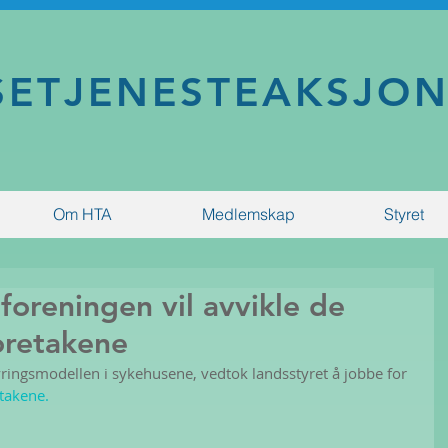
SETJENESTEAKSJO
Om HTA
Medlemskap
Styret
oreningen vil avvikle de
oretakene
yringsmodellen i sykehusene, vedtok landsstyret å jobbe for 
etakene.