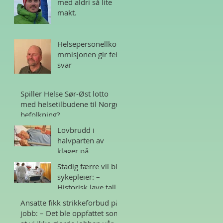
med aldri så lite
makt.
Helsepersonellko
mmisjonen gir feil
svar
Spiller Helse Sør-Øst lotto
med helsetilbudene til Norges
befolkning?
Lovbrudd i
halvparten av
klager på
sykehjem i Norge
Stadig færre vil bli
sykepleier: –
Historisk lave tall
Ansatte fikk strikkeforbud på
jobb: – Det ble oppfattet som