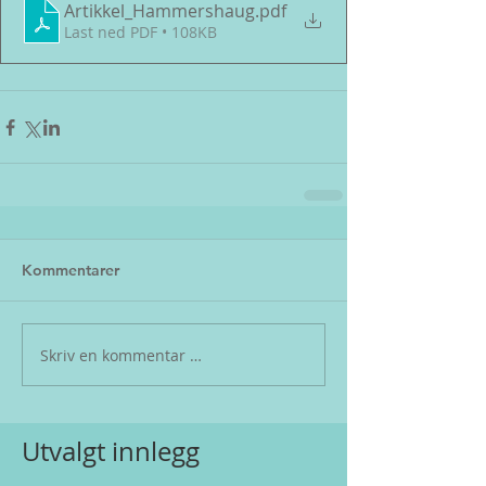
Artikkel_Hammershaug
.pdf
Last ned PDF • 108KB
Kommentarer
Skriv en kommentar …
Utvalgt innlegg