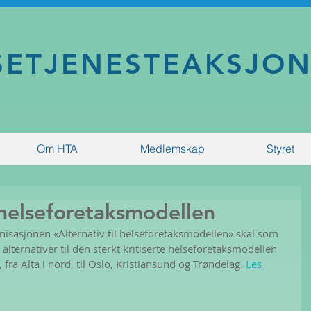
SETJENESTEAKSJO
Om HTA
Medlemskap
Styret
e helseforetaksmodellen
isasjonen «Alternativ til helseforetaksmodellen» skal som 
 alternativer til den sterkt kritiserte helseforetaksmodellen 
, fra Alta i nord, til Oslo, Kristiansund og Trøndelag. 
Les 