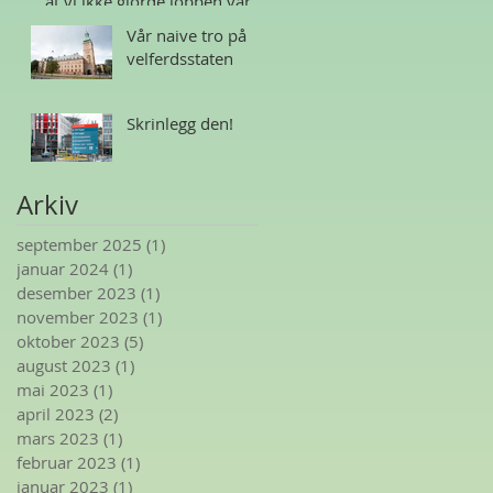
at vi ikke gjorde jobben vår
Vår naive tro på
velferdsstaten
Skrinlegg den!
Arkiv
september 2025
(1)
1 innlegg
januar 2024
(1)
1 innlegg
desember 2023
(1)
1 innlegg
november 2023
(1)
1 innlegg
oktober 2023
(5)
5 innlegg
august 2023
(1)
1 innlegg
mai 2023
(1)
1 innlegg
april 2023
(2)
2 innlegg
mars 2023
(1)
1 innlegg
februar 2023
(1)
1 innlegg
januar 2023
(1)
1 innlegg