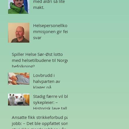
med aldri så lite
makt.
Helsepersonellko
mmisjonen gir feil
svar
Spiller Helse Sør-Øst lotto
med helsetilbudene til Norges
befolkning?
Lovbrudd i
halvparten av
klager på
sykehjem i Norge
Stadig færre vil bli
sykepleier: –
Historisk lave tall
Ansatte fikk strikkeforbud på
jobb: – Det ble oppfattet som