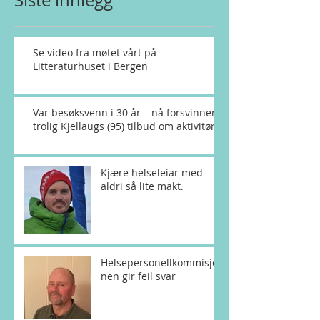
Siste innlegg
Se video fra møtet vårt på
Litteraturhuset i Bergen
Var besøksvenn i 30 år – nå forsvinner
trolig Kjellaugs (95) tilbud om aktivitør
Kjære helseleiar med
aldri så lite makt.
Helsepersonellkommisjo
nen gir feil svar